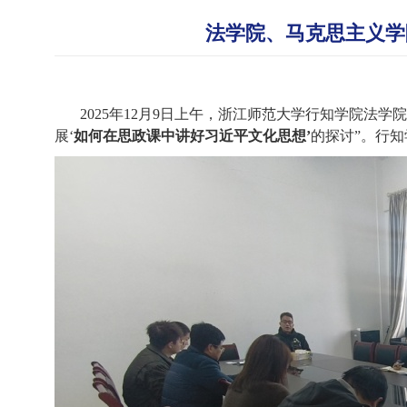
法学院、马克思主义学
2025
年
12
月
9
日
上
午，浙江师范大学行知学院法学院
展
‘
如何在思政课中讲好习近平文化思想
’
的探讨
”。
行知