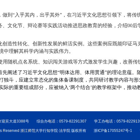
，做到
“入乎其内，出乎其外”，在习近平文化思想引领下，将传
务、文化节、辩论赛等实践活动推进思政教育的经验，介绍
00
后
化创造性转化、创新性发展的鲜活实例。这些案例应既能印证马
境中理解其科学内涵与实践伟力。
使用随机点名系统、知识闯关游戏等方式激发学生兴趣，改善传
首先阐述了习近平文化思想
“明体达用、体用贯通”的理论意蕴
打独斗，应建立常态化的集体备课制度，共同研讨教学内容与形
实际的重要组成部分，应被纳入‘两个结合’的教学框架中，推动
宾大道3388号 综合办电话：0579-82291307 学工办电话：0579-8229
ights Reserved 浙江师范大学行知学院·法学院 版权所有 浙ICP备17055247号-1