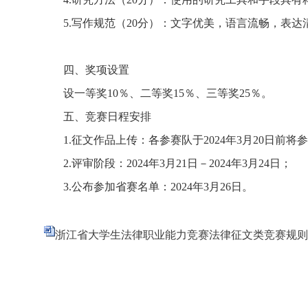
5.
写作规范（
20
分）：文字优美，语言流畅，表达
四、奖项设置
设一等奖
10
％、二等奖
15
％、三等奖
25
％。
五、竞赛日程安排
1.
征文作品上传：各参赛队于
2024
年
3
月
20
日前将参
2.
评审阶段：
2024
年
3
月
21
日－
2024
年
3
月
24
日；
3.
公布参加省赛名单：
202
4
年
3
月
26
日。
浙江省大学生法律职业能力竞赛法律征文类竞赛规则.d