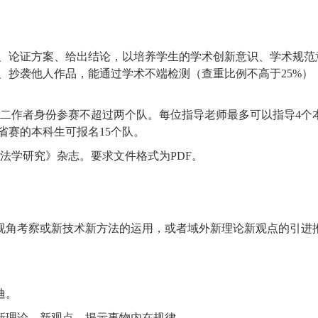
题、论证方案、给出结论，以培养学生的学术创新意识、学术规范
、抄袭他人作品，能通过学术不端检测（查重比例不高于
25%
）
二作者身份参赛不超过两个队。每位指导老师最多可以指导
4
个
省赛的本科生可报名
15
个队。
法学研究》杂志。要求文件格式为
PDF
。
视角考察或新技术新方法的运用，或者域外新理论新观点的引进
迪。
新理论、新观点，揭示事物内在规律。