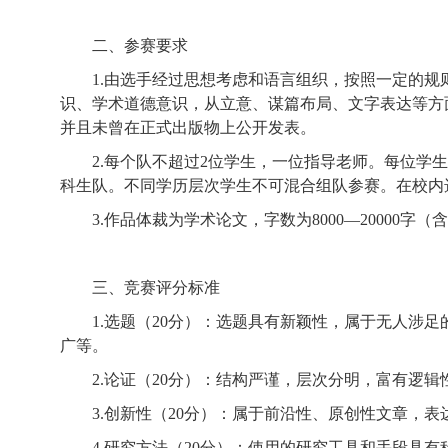
二、参赛要求
1.
由选手经过思想考虑和语言组织，按照一定的规
识、学术道德意识，从立意、谋篇布局、文字表达等方
并且未曾在正式出版物上公开发表。
2.
每个队不超过
2
位学生，一位指导老师。每位学生
科生队。不同学历层次学生不可混合组队参赛。在校内
3.
作品体裁为学术论文，字数为
8000
—
20000
字（含
三、竞赛评分标准
1.
选题（
20
分）：选题具有新颖性，属于无人涉足
广等。
2.
论证（
20
分）：结构严谨，层次分明，富有逻辑
3.
创新性（
20
分）：属于前沿性、原创性文章，表
4.
研究方法（
20
分）：使用的研究工具和手段具有