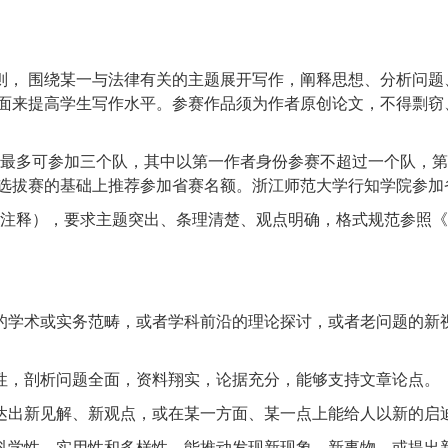
则， 围绕某一与法律有关的主题展开写作，阐释思想、分析问
面来提高学生写作水平。参赛作品须为作者原创论文，不得剽窃
最多可参加三个队，其中以第一作者身份参赛不超过一个队，第
选拔赛的基础上推荐参加省赛名额。浙江师范大学行知学院参加
注释），要求主题突出、条理清楚、观点明确，格式规范参照《
的学术或实务范畴，或者学科前沿的理论探讨，或者老问题的新
性，剖析问题全面，资料翔实，论据充分，能够支持文章论点。
达出新见解、新观点，或在某一方面、某一点上能给人以新的启
科学性、实用性和多样性，能推动发现新现象、新事物，或提出